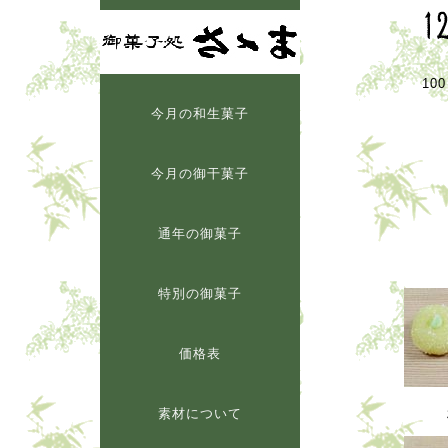
10
今月の和生菓子
今月の御干菓子
通年の御菓子
特別の御菓子
価格表
素材について