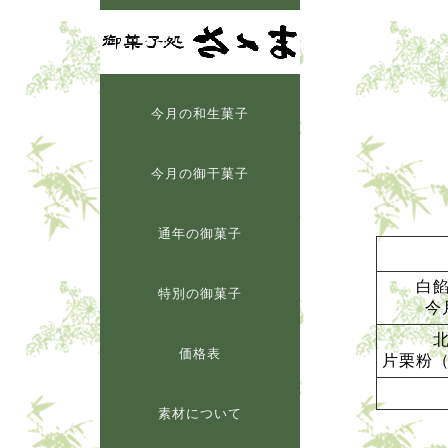
今月の和生菓子
今月の御干菓子
通年の御菓子
白
特別の御菓子
今
価格表
片栗粉
素材について