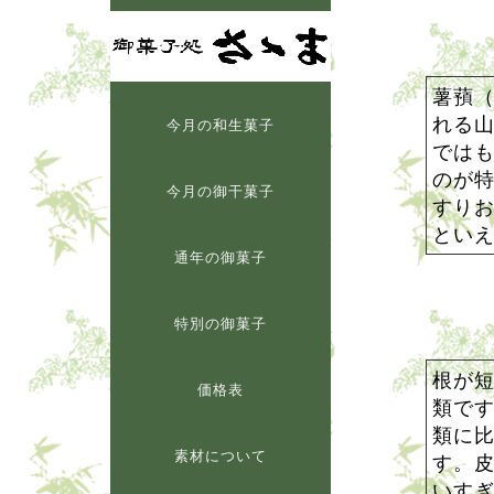
薯蕷
れる
今月の和生菓子
では
のが
今月の御干菓子
すり
とい
通年の御菓子
特別の御菓子
根が
価格表
類で
類に
素材について
す。
いす