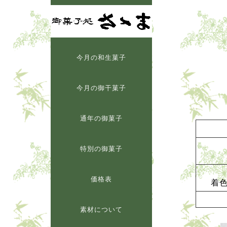
今月の和生菓子
今月の御干菓子
通年の御菓子
特別の御菓子
価格表
着
素材について